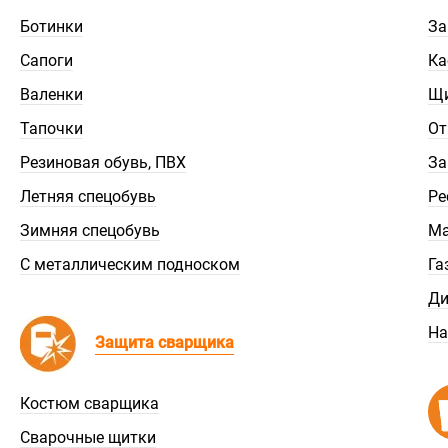
Ботинки
За
Сапоги
Ка
Валенки
Щ
Тапочки
От
Резиновая обувь, ПВХ
За
Летняя спецобувь
Ре
Зимняя спецобувь
Ма
С металлическим подноском
Га
Ди
На
Защита сварщика
Костюм сварщика
Сварочные щитки