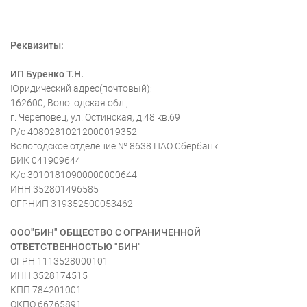
Реквизиты:
ИП Буренко Т.Н.
Юридический адрес(почтовый):
162600, Вологодская обл.,
г. Череповец, ул. Остинская, д.48 кв.69
Р/с 40802810212000019352
Вологодское отделение № 8638 ПАО Сбербанк
БИК 041909644
К/с 30101810900000000644
ИНН 352801496585
ОГРНИП 319352500053462
ООО"БИН" ОБЩЕСТВО С ОГРАНИЧЕННОЙ
ОТВЕТСТВЕННОСТЬЮ "БИН"
ОГРН 1113528000101
ИНН 3528174515
КПП 784201001
ОКПО 66765891