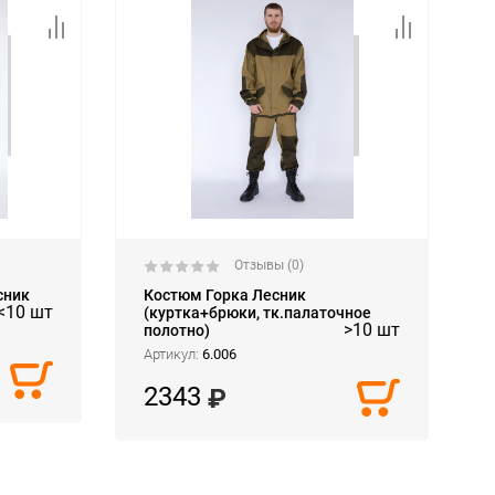
Отзывы (0)
сник
Костюм Горка Лесник
<10 шт
(куртка+брюки, тк.палаточное
>10 шт
полотно)
Артикул:
6.006
2343