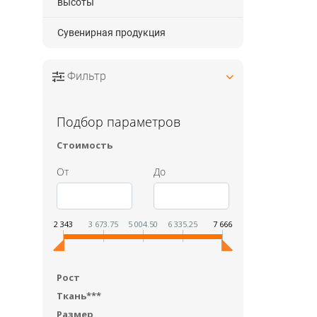
высоты
Сувенирная продукция
Фильтр
Подбор параметров
Стоимость
От
До
2 343
3 673.75
5 004.50
6 335.25
7 666
Рост
Ткань***
Размер