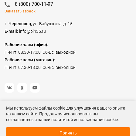
8 (800) 700-11-97
Заказать звонок
г. Череповец,
ул. Бабушкина, д. 15
E-mail:
info@bin35.ru
Рабочие часы (офис):
Пн-Пт: 08:30-17:00, Сб-Вс: выходной
Рабочие часы (магазин):
Пн-Пт: 07:30-18:00, Сб-Вс: выходной
Мы используем файлы cookie для улучшения вашего опыта
на нашем сайте. Продолжая использовать вы
©2023 Спецодежда БиН
соглашаетесь с нашей политикой использования cookie.
Данный информационный ресурс не является публичной офертой. Наличие и
Рассчитать стоимость
стоимость товаров уточняйте по телефону. Производители оставляют за собой право
с оптовой скидкой
Принять
изменять технические характеристики и внешний вид товаров без предварительного