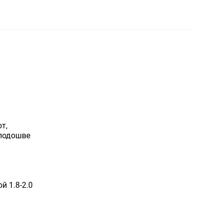
т,
 подошве
й 1.8-2.0