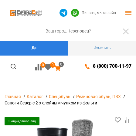
Пишите, мы онлайн
Ваш город
Череповец
?
Да
Изменить
0
0
0
8 (800) 700-11-97
Главная
Каталог
Спецобувь
Резиновая обувь, ПВХ
Сапоги Север с 2-х слойным чулком из фольги
Скидка для юр.лиц