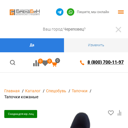
Пишите, мы онлайн
Ваш город
Череповец
?
Да
Изменить
0
0
0
8 (800) 700-11-97
Главная
Каталог
Спецобувь
Тапочки
Тапочки кожаные
Скидка для юр.лиц