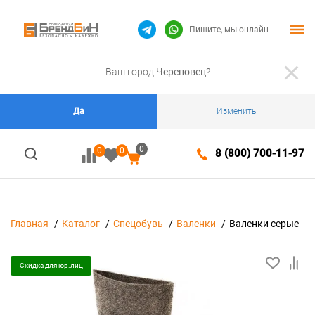
Пишите, мы онлайн
Ваш город
Череповец
?
Да
Изменить
0
0
0
8 (800) 700-11-97
Главная
Каталог
Спецобувь
Валенки
Валенки серые
Скидка для юр.лиц