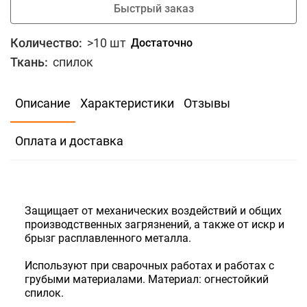
Быстрый заказ
Количество:
>10 шт
Достаточно
Ткань:
спилок
В избранное
Сравнить
Описание
Характеристики
Отзывы
1290
Скидка для юр.лиц
Оплата и доставка
В корзину
Быстрый заказ
Защищает от механических воздействий и общих
производственных загрязнений, а также от искр и
Количество:
>10 шт
Достаточно
брызг расплавленного металла.
Используют при сварочных работах и работах с
грубыми материалами. Материал: огнестойкий
спилок.