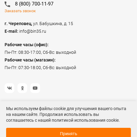
8 (800) 700-11-97
Заказать звонок
г. Череповец,
ул. Бабушкина, д. 15
E-mail:
info@bin35.ru
Рабочие часы (офис):
Пн-Пт: 08:30-17:00, Сб-Вс: выходной
Рабочие часы (магазин):
Пн-Пт: 07:30-18:00, Сб-Вс: выходной
Мы используем файлы cookie для улучшения вашего опыта
на нашем сайте. Продолжая использовать вы
©2023 Спецодежда БиН
соглашаетесь с нашей политикой использования cookie.
Данный информационный ресурс не является публичной офертой. Наличие и
Рассчитать стоимость
стоимость товаров уточняйте по телефону. Производители оставляют за собой право
с оптовой скидкой
Принять
изменять технические характеристики и внешний вид товаров без предварительного