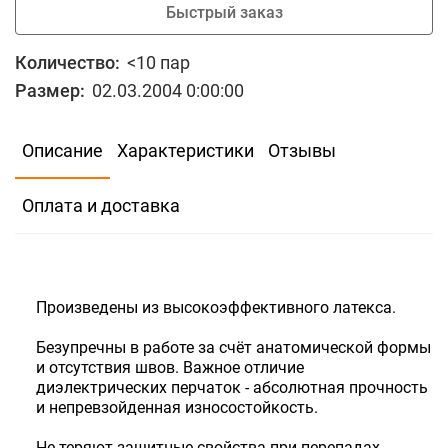
Быстрый заказ
Количество:
<10 пар
Размер:
02.03.2004 0:00:00
В избранное
Сравнить
Описание
Характеристики
Отзывы
0.01
Скидка для юр.лиц
Оплата и доставка
В корзину
Быстрый заказ
Произведены из высокоэффективного латекса.
Количество:
<10 пар
Безупречны в работе за счёт анатомической формы
и отсутствия швов. Важное отличие
диэлектрических перчаток - абсолютная прочность
и непревзойденная износостойкость.
Не теряют защитные свойства при перепадах