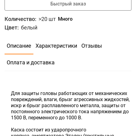
Быстрый заказ
Количество:
>20 шт
Много
Цвет:
белый
В избранное
Сравнить
Описание
Характеристики
Отзывы
209
Скидка для юр.лиц
Оплата и доставка
В корзину
Быстрый заказ
Для защиты головы работающих от механических
повреждений, влаги, брызг агрессивных жидкостей,
Количество:
>20 шт
Много
искр и брызг расплавленного металла, защиты от
постоянного электрического тока напряжением до
1500 В, переменного до 1000 В.
Каска состоит из ударопрочного
корпуса, амортизатора Эталон (текстильные