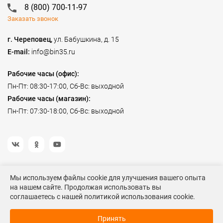
8 (800) 700-11-97
Заказать звонок
г. Череповец,
ул. Бабушкина, д. 15
E-mail:
info@bin35.ru
Рабочие часы (офис):
Пн-Пт: 08:30-17:00, Сб-Вс: выходной
Рабочие часы (магазин):
Пн-Пт: 07:30-18:00, Сб-Вс: выходной
Мы используем файлы cookie для улучшения вашего опыта
на нашем сайте. Продолжая использовать вы
©2023 Спецодежда БиН
соглашаетесь с нашей политикой использования cookie.
Данный информационный ресурс не является публичной офертой. Наличие и
Рассчитать стоимость
стоимость товаров уточняйте по телефону. Производители оставляют за собой право
с оптовой скидкой
Принять
изменять технические характеристики и внешний вид товаров без предварительного