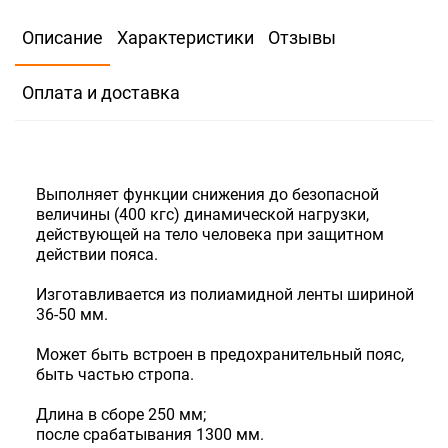
В избранное
Сравнить
Описание
Характеристики
Отзывы
620
Скидка для юр.лиц
Оплата и доставка
В корзину
Быстрый заказ
Выполняет функции снижения до безопасной
величины (400 кгс) динамической нагрузки,
Количество:
>20 шт
Много
действующей на тело человека при защитном
действии пояса.
Изготавливается из полиамидной ленты шириной
36-50 мм.
Может быть встроен в предохранительный пояс,
быть частью стропа.
Длина в сборе 250 мм;
после срабатывания 1300 мм.