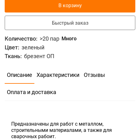
В корзину
Быстрый заказ
Количество:
>20 пар
Много
Цвет:
зеленый
Ткань:
брезент ОП
В избранное
Сравнить
Описание
Характеристики
Отзывы
79
Скидка для юр.лиц
Оплата и доставка
В корзину
Быстрый заказ
Предназначены для работ с металлом,
строительными материалами, а также для
Количество:
>20 пар
Много
сварочных рабоит.